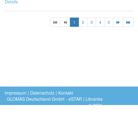
Details
(current)
1
2
3
4
5
Impressum
|
Datenschutz
|
Kontakt
GLOMAS Deutschland GmbH
- eSTAR | Libraries
©
2021