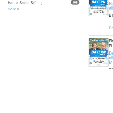
Hanns-Seidel-Stiftung
109
B
al
mehr
B
De
Pl
Pl
B
al
M
B
De
Pl
Pl
B
al