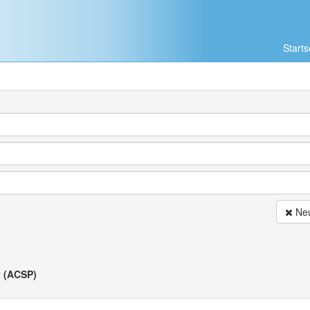
Starts
Neu
 (ACSP)