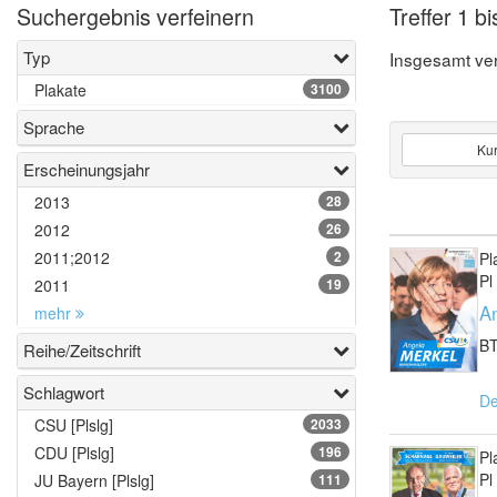
Suchergebnis verfeinern
Treffer 1 b
Typ
Insgesamt ver
Plakate
3100
Sprache
Ku
Erscheinungsjahr
2013
28
2012
26
2011;2012
2
Pl
Pl
2011
19
A
mehr
B
Reihe/Zeitschrift
Schlagwort
De
CSU [Plslg]
2033
CDU [Plslg]
196
Pl
Pl
JU Bayern [Plslg]
111