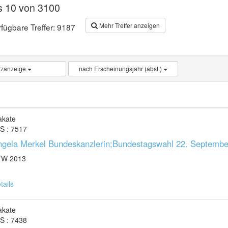
is 10 von 3100
Mehr Treffer anzeigen
fügbare Treffer: 9187
rzanzeige
nach Erscheinungsjahr (abst.)
akate
 S : 7517
ngela Merkel Bundeskanzlerin;Bundestagswahl 22. Septembe
TW 2013
tails
akate
 S : 7438