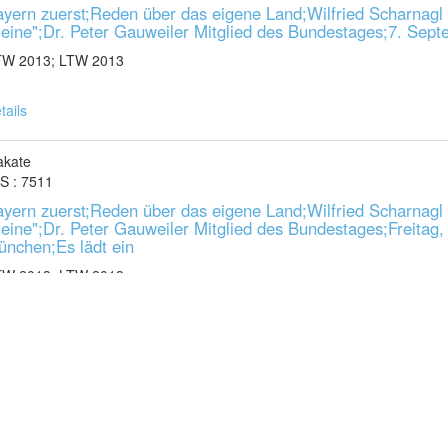
ayern zuerst;Reden über das eigene Land;Wilfried Scharnagl
leine";Dr. Peter Gauweiler Mitglied des Bundestages;7. Sept
TW 2013; LTW 2013
tails
akate
 S : 7511
ayern zuerst;Reden über das eigene Land;Wilfried Scharnagl
leine";Dr. Peter Gauweiler Mitglied des Bundestages;Freitag, 
ünchen;Es lädt ein
TW 2013; LTW 2013
tails
akate
 S : 7519
ayern zuerst;Reden über das eigene Land;Wilfried Scharnagl
leine";Dr. Peter Gauweiler Mitglied des Bundestages;Mittwoch