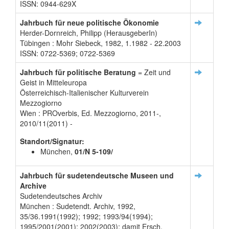
ISSN: 0944-629X
Jahrbuch für neue politische Ökonomie
Herder-Dornreich, Philipp (HerausgeberIn)
Tübingen : Mohr Siebeck, 1982, 1.1982 - 22.2003
ISSN: 0722-5369; 0722-5369
Jahrbuch für politische Beratung
= Zeit und
Geist in Mitteleuropa
Österreichisch-Italienischer Kulturverein
Mezzogiorno
Wien : PROverbis, Ed. Mezzogiorno, 2011-,
2010/11(2011) -
Standort/Signatur:
München,
01/N 5-109/
Jahrbuch für sudetendeutsche Museen und
Archive
Sudetendeutsches Archiv
München : Sudetendt. Archiv, 1992,
35/36.1991(1992); 1992; 1993/94(1994);
1995/2001(2001); 2002(2003); damit Ersch.