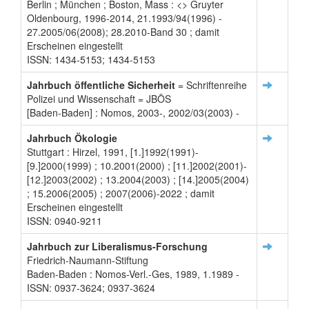
Berlin ; München ; Boston, Mass : <
> Gruyter
Oldenbourg, 1996-2014, 21.1993/94(1996) -
27.2005/06(2008); 28.2010-Band 30 ; damit
Erscheinen eingestellt
ISSN: 1434-5153; 1434-5153
Jahrbuch öffentliche Sicherheit
= Schriftenreihe
Polizei und Wissenschaft = JBÖS
[Baden-Baden] : Nomos, 2003-, 2002/03(2003) -
Jahrbuch Ökologie
Stuttgart : Hirzel, 1991, [1.]1992(1991)-
[9.]2000(1999) ; 10.2001(2000) ; [11.]2002(2001)-
[12.]2003(2002) ; 13.2004(2003) ; [14.]2005(2004)
; 15.2006(2005) ; 2007(2006)-2022 ; damit
Erscheinen eingestellt
ISSN: 0940-9211
Jahrbuch zur Liberalismus-Forschung
Friedrich-Naumann-Stiftung
Baden-Baden : Nomos-Verl.-Ges, 1989, 1.1989 -
ISSN: 0937-3624; 0937-3624