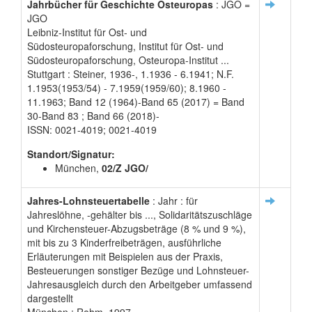
Jahrbücher für Geschichte Osteuropas
: JGO =
JGO
Leibniz-Institut für Ost- und
Südosteuropaforschung, Institut für Ost- und
Südosteuropaforschung, Osteuropa-Institut ...
Stuttgart : Steiner, 1936-, 1.1936 - 6.1941; N.F.
1.1953(1953/54) - 7.1959(1959/60); 8.1960 -
11.1963; Band 12 (1964)-Band 65 (2017) = Band
30-Band 83 ; Band 66 (2018)-
ISSN: 0021-4019; 0021-4019
Standort/Signatur:
München,
02/Z JGO/
Jahres-Lohnsteuertabelle
: Jahr : für
Jahreslöhne, -gehälter bis ..., Solidaritätszuschläge
und Kirchensteuer-Abzugsbeträge (8 % und 9 %),
mit bis zu 3 Kinderfreibeträgen, ausführliche
Erläuterungen mit Beispielen aus der Praxis,
Besteuerungen sonstiger Bezüge und Lohnsteuer-
Jahresausgleich durch den Arbeitgeber umfassend
dargestellt