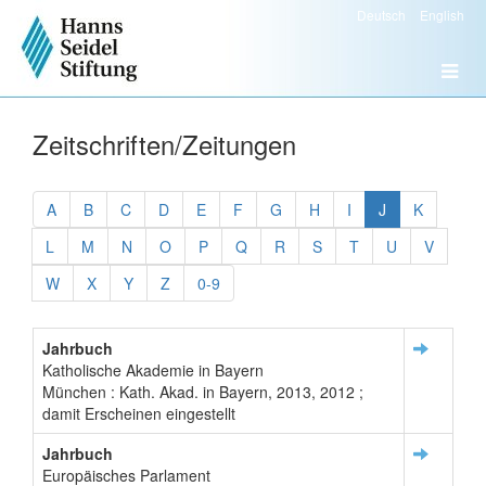
Deutsch
English
Zeitschriften/Zeitungen
A
B
C
D
E
F
G
H
I
J
K
L
M
N
O
P
Q
R
S
T
U
V
W
X
Y
Z
0-9
Jahrbuch
Katholische Akademie in Bayern
München : Kath. Akad. in Bayern, 2013, 2012 ;
damit Erscheinen eingestellt
Jahrbuch
Europäisches Parlament