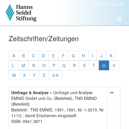
Deutsch
English
Zeitschriften/Zeitungen
A
B
C
D
E
F
G
H
I
J
K
L
M
N
O
P
Q
R
S
T
U
V
W
X
Y
Z
0-9
Umfrage & Analyse
= Umfrage und Analyse
EMNID GmbH und Co. (Bielefeld), TNS EMNID
(Bielefeld)
Bielefeld : TNS EMNID, 1991, 1991, Nr. 1-2015, Nr.
11/12 ; damit Erscheinen eingestellt
ISSN: 0941-3871