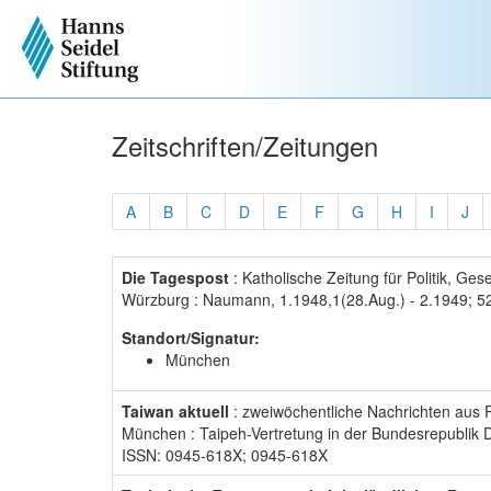
Zeitschriften/Zeitungen
A
B
C
D
E
F
G
H
I
J
Die Tagespost
: Katholische Zeitung für Politik, Gese
Würzburg : Naumann, 1.1948,1(28.Aug.) - 2.1949; 52
Standort/Signatur:
München
Taiwan aktuell
: zweiwöchentliche Nachrichten aus P
München : Taipeh-Vertretung in der Bundesrepublik 
ISSN: 0945-618X; 0945-618X