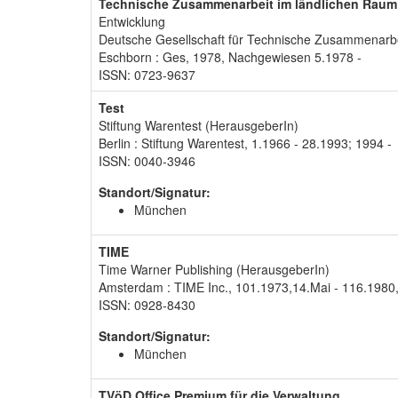
Technische Zusammenarbeit im ländlichen Raum
Entwicklung
Deutsche Gesellschaft für Technische Zusammenarb
Eschborn : Ges, 1978, Nachgewiesen 5.1978 -
ISSN: 0723-9637
Test
Stiftung Warentest (HerausgeberIn)
Berlin : Stiftung Warentest, 1.1966 - 28.1993; 1994 -
ISSN: 0040-3946
Standort/Signatur:
München
TIME
Time Warner Publishing (HerausgeberIn)
Amsterdam : TIME Inc., 101.1973,14.Mai - 116.1980,
ISSN: 0928-8430
Standort/Signatur:
München
TVöD Office Premium für die Verwaltung