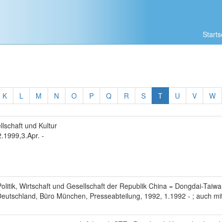
Starts
K
L
M
N
O
P
Q
R
S
T
U
V
W
llschaft und Kultur
.1999,3.Apr. -
olitik, Wirtschaft und Gesellschaft der Republik China = Dongdai-Taiw
Deutschland, Büro München, Presseabteilung, 1992, 1.1992 - ; auch m