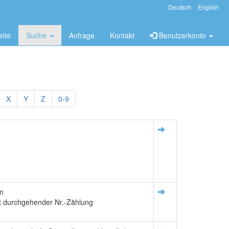
Deutsch
English
eite
Suche
Anfrage
Kontakt
Benutzerkonto
X
Y
Z
0-9
an
it durchgehender Nr.-Zählung