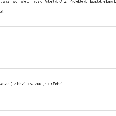
: was - wo - wie ... ; aus d. Arbeit d. GTZ ; Projekte d. Hauptabteilun
eit
46=20(17.Nov.); 157.2001,7(19.Febr.) -